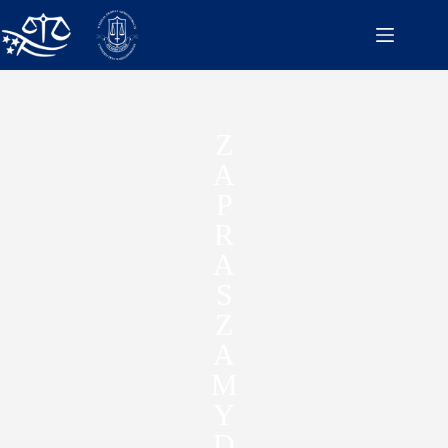
Z
A
P
R
A
S
Z
A
M
Y
D