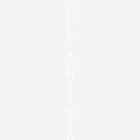
O
C
E
N
T
R
U
M
P
R
A
W
A
A
M