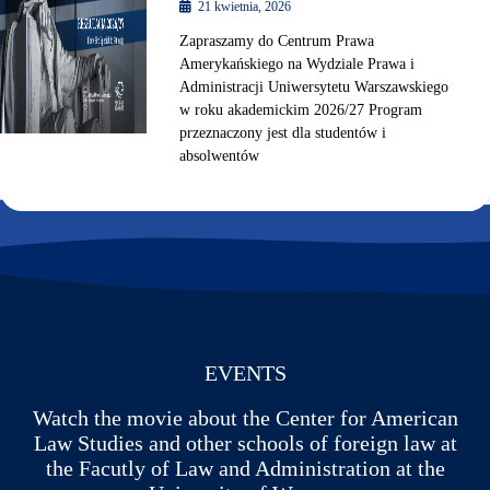
21 kwietnia, 2026
Zapraszamy do Centrum Prawa
Amerykańskiego na Wydziale Prawa i
Administracji Uniwersytetu Warszawskiego
w roku akademickim 2026/27 Program
przeznaczony jest dla studentów i
absolwentów
1
2
3
…
5
Next »
EVENTS
Watch the movie about the Center for American
Law Studies and other schools of foreign law at
the Facutly of Law and Administration at the