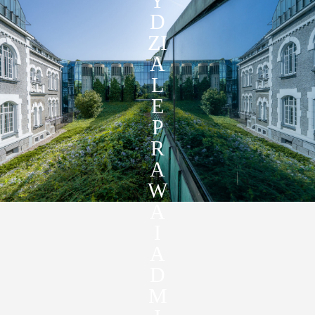
Y
D
ZI
A
L
E
P
R
A
W
A
I
A
D
M