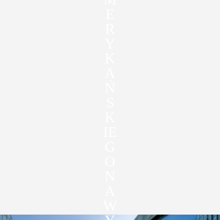
E
R
Y
K
A
Ń
S
K
IE
G
O
N
A
W