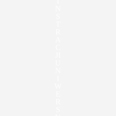
I
N
S
T
R
A
C
JI
U
N
I
W
E
R
S