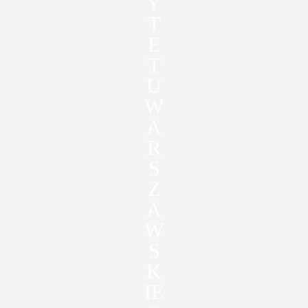
Y
T
E
T
U
W
A
R
S
Z
A
W
S
K
IE